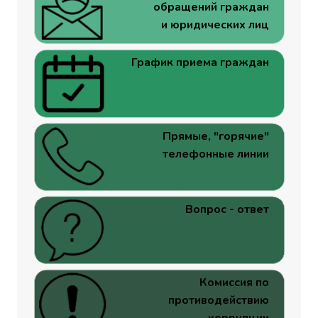
обращений граждан
и юридических лиц
График приема граждан
Прямые, "горячие"
телефонные линии
Вопрос - ответ
Комиссия по
противодействию