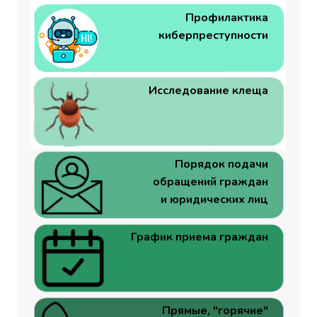
Профилактика
киберпреступности
Исследование клеща
Порядок подачи
обращений граждан
и юридических лиц
График приема граждан
Прямые, "горячие"