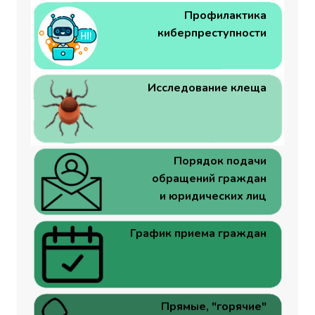
Профилактика
киберпреступности
Исследование клеща
Порядок подачи
обращений граждан
и юридических лиц
График приема граждан
Прямые, "горячие"