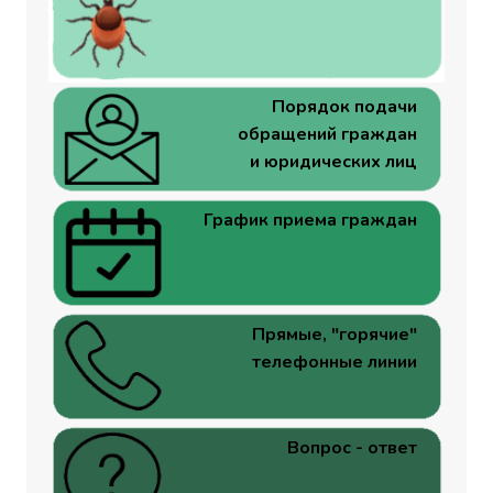
Порядок подачи
обращений граждан
и юридических лиц
График приема граждан
Прямые, "горячие"
телефонные линии
Вопрос - ответ