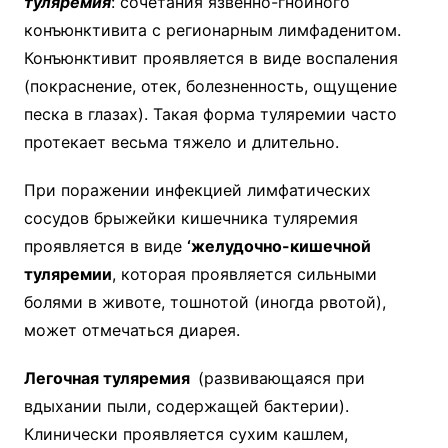
туляремия
: сочетания язвенно-гнойного
конъюнктивита с регионарным лимфаденитом.
Конъюнктивит проявляется в виде воспаления
(покраснение, отек, болезненность, ощущение
песка в глазах). Такая форма туляремии часто
протекает весьма тяжело и длительно.
При поражении инфекцией лимфатических
сосудов брыжейки кишечника туляремия
проявляется в виде
‘желудочно-кишечной
туляремии
, которая проявляется сильными
болями в животе, тошнотой (иногда рвотой),
может отмечаться диарея.
Легочная туляремия
(развивающаяся при
вдыхании пыли, содержащей бактерии).
Клинически проявляется сухим кашлем,