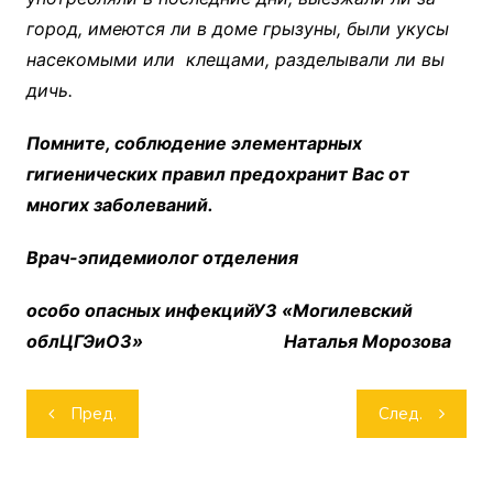
город, имеются ли в доме грызуны, были укусы
насекомыми или клещами, разделывали ли вы
дичь.
Помните, соблюдение элементарных
гигиенических правил предохранит Вас от
многих заболеваний.
Врач-эпидемиолог отделения
особо опасных инфекций
УЗ «Могилевский
облЦГЭиОЗ» Наталья Морозова
Навигация
Пред.
След.
по
записям