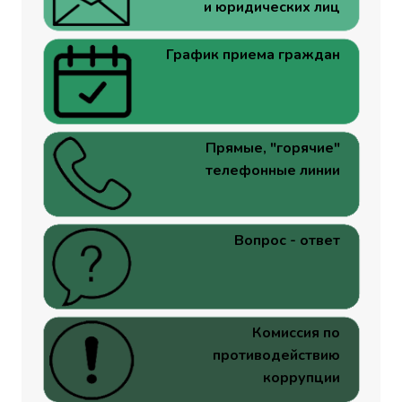
и юридических лиц
График приема граждан
Прямые, "горячие"
телефонные линии
Вопрос - ответ
Комиссия по
противодействию
коррупции