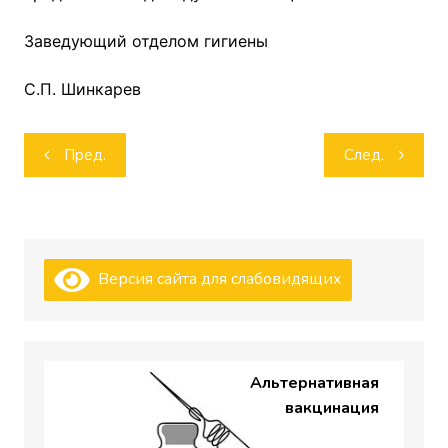
Заведующий отделом гигиены
С.П. Шинкарев
Навигация
Пред.
След.
по
записям
Версия сайта для слабовидящих
Альтернативная
вакцинация