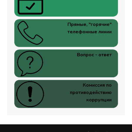
Прямые, "горячие"
телефонные линии
Вопрос - ответ
Комиссия по
противодействию
коррупции