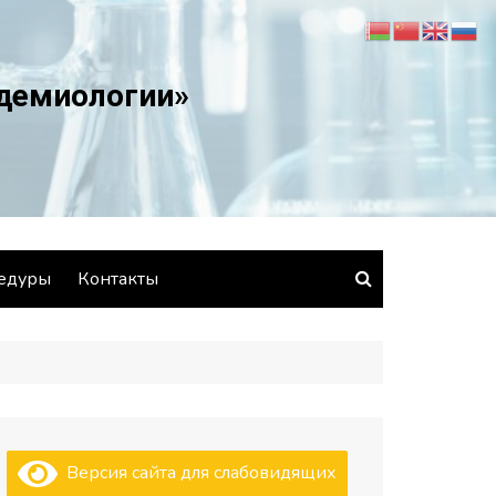
идемиологии»
едуры
Контакты
Версия сайта для слабовидящих