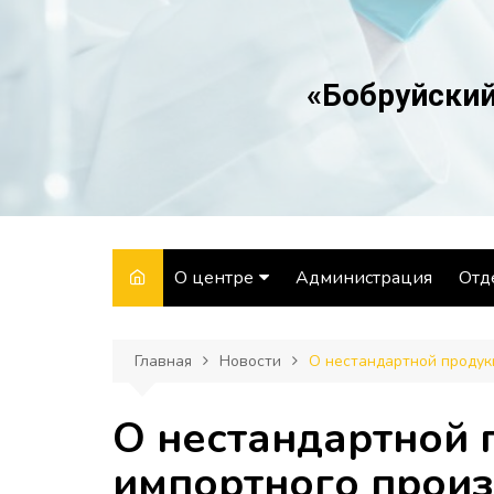
Перейти
к
содержимому
«Бобруйский
О центре
Администрация
Отд
Структура
Отд
Главная
Новости
О нестандартной продук
Направления
Отд
деятельности
Лаб
О нестандартной 
История
Отд
импортного произ
Вакансии
здо
гиг