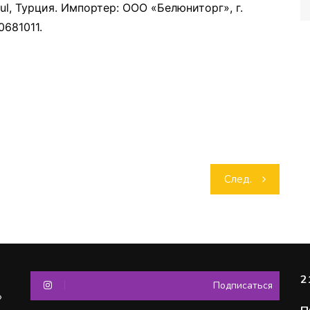
nbul, Турция. Импортер: ООО «Белюниторг», г.
0681011.
След.
2
Подписаться
»