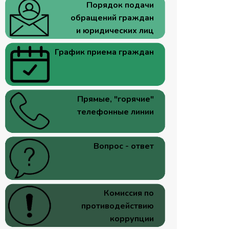
Порядок подачи
обращений граждан
и юридических лиц
График приема граждан
Прямые, "горячие"
телефонные линии
Вопрос - ответ
Комиссия по
противодействию
коррупции