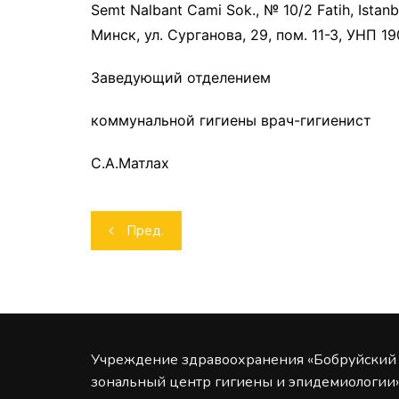
Semt Nalbant Cami Sok., № 10/2 Fatih, Ista
Минск, ул. Сурганова, 29, пом. 11-З, УНП 19
Заведующий отделением
коммунальной гигиены врач-гигиенист
С.А.Матлах
Навигация
Пред.
по
записям
Учреждение здравоохранения «Бобруйский
зональный центр гигиены и эпидемиологии