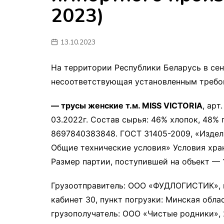
2023)
мон
13.10.2023
На территории Республики Беларусь в сен
несоответствующая установленным требо
—
трусы
женские
т
.
м
. MISS VICTORIA
, аpт
03.2022г. Состав сырья: 46% хлопок, 48% 
8697840383848. ГОСТ 31405-2009, «Издел
Общие технические условия» Условия хра
Размер партии, поступившей на объект — 12
Грузоотправитель: ООО «ФУДЛОГИСТИК», г. М
кабинет 30, пункт погрузки: Минская облас
грузополучатель: ООО «Чистые родники», 22