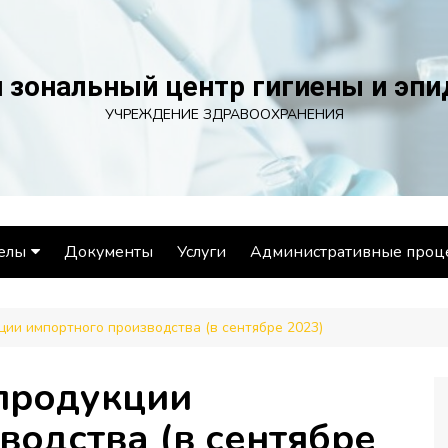
 зональный центр гигиены и эп
УЧРЕЖДЕНИЕ ЗДРАВООХРАНЕНИЯ
елы
Документы
Услуги
Административные проц
ел эпидемиологии
ции импортного производства (в сентябре 2023)
ел гигиены
ораторный отдел
продукции
ел общественного
водства (в сентябре
ровья и социально-
иенического