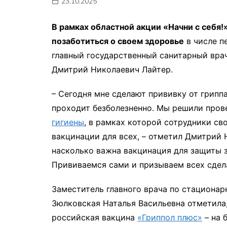
23.10.2025
мон
В рамках областной акции «Начни с себя
позаботиться о своем здоровье
в числе п
главный государственный санитарный вра
Дмитрий Николаевич Лайтер.
– Сегодня мне сделают прививку от гриппа
проходит безболезненно. Мы решили прове
гигиены
, в рамках которой сотрудники с
вакцинации для всех, – отметил Дмитрий Н
насколько важна вакцинация для защиты з
Прививаемся сами и призываем всех сдела
Заместитель главного врача по стациона
Зюлковская Наталья Васильевна отметила
российская вакцина
«Гриппол плюс»
– на 