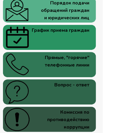
Порядок подачи
обращений граждан
и юридических лиц
График приема граждан
Прямые, "горячие"
телефонные линии
Вопрос - ответ
Комиссия по
противодействию
коррупции