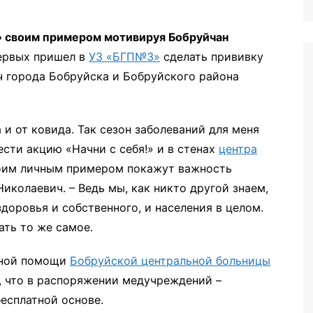
иторинга
!» своим примером мотивируя Бобруйчан
ервых пришел в
УЗ «БГП№3»
сделать прививку
ч города Бобруйска и Бобруйского района
 и от ковида. Так сезон заболеваний для меня
сти акцию «Начни с себя!» и в стенах
центра
воим личным примером покажут важность
иколаевич. – Ведь мы, как никто другой знаем,
доровья и собственного, и населения в целом.
ть то же самое.
рной помощи
Бобруйской центральной больницы
, что в распоряжении медучреждений –
бесплатной основе.