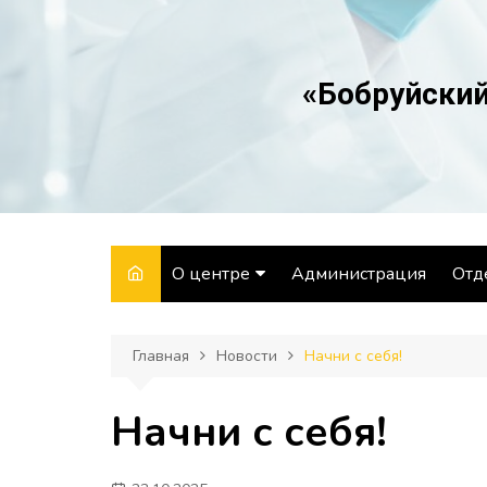
Перейти
к
содержимому
«Бобруйский
О центре
Администрация
Отд
Структура
Отд
Главная
Новости
Начни с себя!
Направления
Отд
деятельности
Лаб
Начни с себя!
История
Отд
Вакансии
здо
гиг