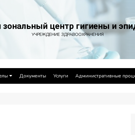
 зональный центр гигиены и эп
УЧРЕЖДЕНИЕ ЗДРАВООХРАНЕНИЯ
елы
Документы
Услуги
Административные проц
ел эпидемиологии
ел гигиены
ораторный отдел
ел общественного
ровья и социально-
иенического