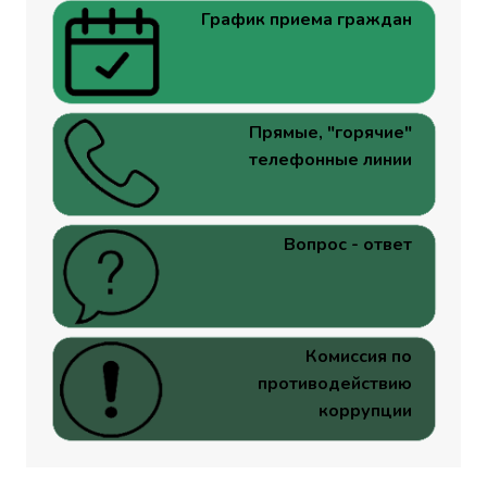
График приема граждан
Прямые, "горячие"
телефонные линии
Вопрос - ответ
Комиссия по
противодействию
коррупции