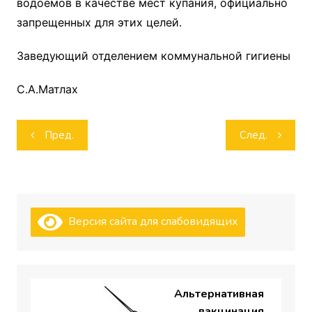
водоемов в качестве мест купания, официально
запрещенных для этих целей.
Заведующий отделением коммунальной гигиены
С.А.Матлах
Навигация
Пред.
След.
по
записям
Версия сайта для слабовидящих
Альтернативная
вакцинация