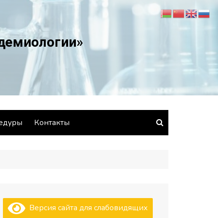
идемиологии»
едуры
Контакты
Версия сайта для слабовидящих