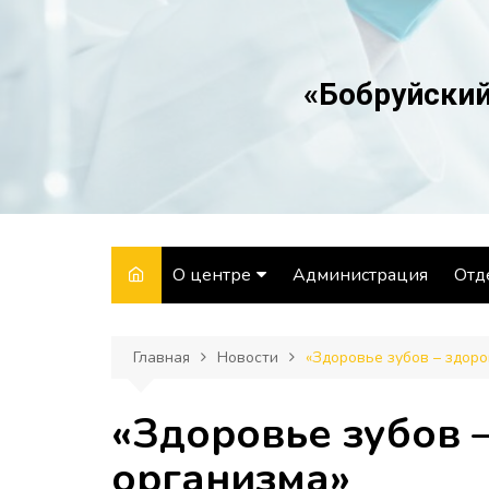
Перейти
к
содержимому
«Бобруйский
О центре
Администрация
Отд
Структура
Отд
Главная
Новости
«Здоровье зубов – здоро
Направления
Отд
деятельности
Лаб
«Здоровье зубов –
История
Отд
организма»
Вакансии
здо
гиг