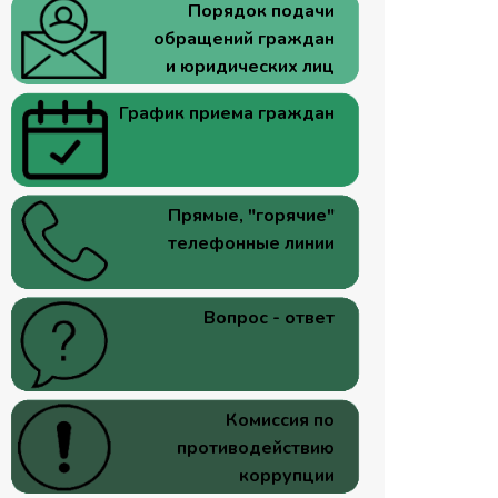
Порядок подачи
обращений граждан
и юридических лиц
График приема граждан
Прямые, "горячие"
телефонные линии
Вопрос - ответ
Комиссия по
противодействию
коррупции