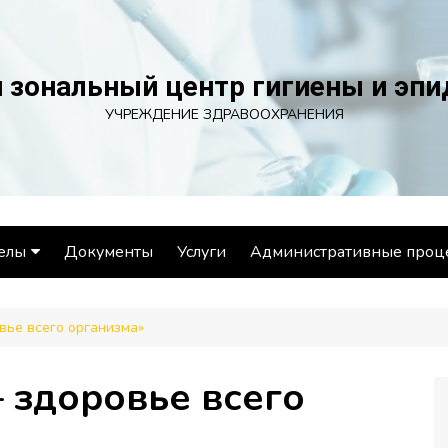
 зональный центр гигиены и эп
УЧРЕЖДЕНИЕ ЗДРАВООХРАНЕНИЯ
елы
Документы
Услуги
Административные проц
ел эпидемиологии
вье всего организма»
ел гигиены
ораторный отдел
 здоровье всего
ел общественного
ровья и социально-
иенического