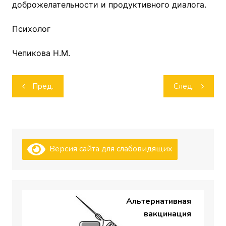
доброжелательности и продуктивного диалога.
Психолог
Чепикова Н.М.
Навигация
Пред.
След.
по
записям
Версия сайта для слабовидящих
Альтернативная
вакцинация