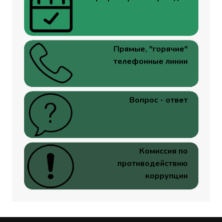
Прямые, "горячие"
телефонные линии
Вопрос - ответ
Комиссия по
противодействию
коррупции