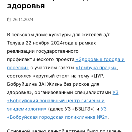
здоровья
26.11.2024
В сельском доме культуры для жителей а/г
Телуша 22 ноября 2024года в рамках
реализации государственного
профилактического проекта
«Здоровые города и
посёлки»
с участием газеты
«Трыбуна працы»
,
состоялся «круглый стол» на тему «ЦУР.
Бобруйщина ЗА! Жизнь без рисков для
здоровья», организованный специалистами
УЗ
«Бобруйский зональный центр гигиены и
эпидемиологии»
(далее УЗ «БЗЦГЭ») и
УЗ
«Бобруйская городская поликлиника №2»
.
Основной целью данной встречи было привлечь