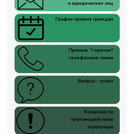
и юридических лиц
График приема граждан
Прямые, "горячие"
телефонные линии
Вопрос - ответ
Комиссия по
противодействию
коррупции