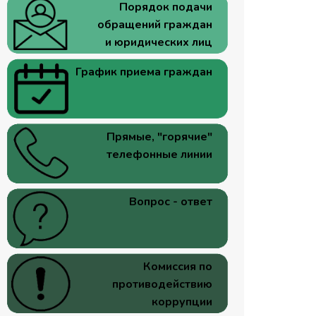
Порядок подачи
обращений граждан
и юридических лиц
График приема граждан
Прямые, "горячие"
телефонные линии
Вопрос - ответ
Комиссия по
противодействию
коррупции