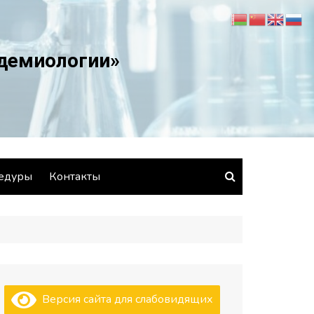
идемиологии»
едуры
Контакты
Версия сайта для слабовидящих