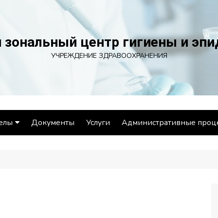
 зональный центр гигиены и эп
УЧРЕЖДЕНИЕ ЗДРАВООХРАНЕНИЯ
елы
Документы
Услуги
Административные проц
ел эпидемиологии
ел гигиены
ораторный отдел
ел общественного
ровья и социально-
иенического