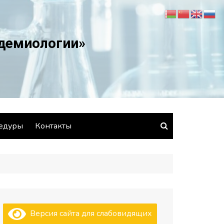
идемиологии»
едуры
Контакты
Версия сайта для слабовидящих