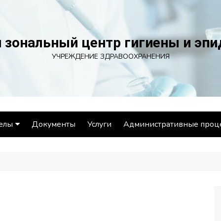
 зональный центр гигиены и эп
УЧРЕЖДЕНИЕ ЗДРАВООХРАНЕНИЯ
елы
Документы
Услуги
Административные проц
ел эпидемиологии
ел гигиены
ораторный отдел
ел общественного
ровья и социально-
иенического