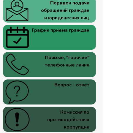
Порядок подачи
обращений граждан
и юридических лиц
График приема граждан
Прямые, "горячие"
телефонные линии
Вопрос - ответ
Комиссия по
противодействию
коррупции