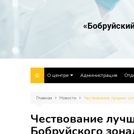
Перейти
к
содержимому
«Бобруйский
О центре
Администрация
Отд
Структура
Отд
Главная
Новости
Чествование лучших: со
Направления
Отд
деятельности
Лаб
Чествование лучш
История
Отд
Бобруйского зона
Вакансии
здо
гиг