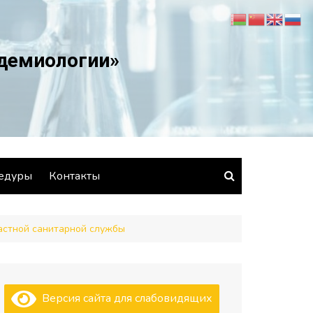
идемиологии»
едуры
Контакты
ластной санитарной службы
Версия сайта для слабовидящих