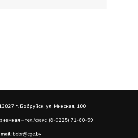
13827 г. Бобруйск, ул. Минская, 100
риемная
– тел./факс: (8-0225) 71-60-59
-mail
:
bobr@cge.by