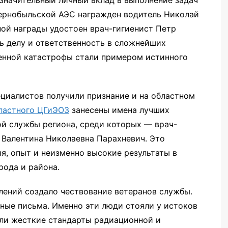
значительный личный вклад в выполнение задач
ернобыльской АЭС награжден водитель Николай
ой награды удостоен врач-гигиенист Петр
ь делу и ответственность в сложнейших
енной катастрофы стали примером истинного
циалистов получили признание и на областном
ластного ЦГиЭОЗ
занесены имена лучших
й службы региона, среди которых — врач-
Валентина Николаевна Парахневич. Это
ия, опыт и неизменно высокие результаты в
рода и района.
ений создало чествование ветеранов службы.
ные письма. Именно эти люди стояли у истоков
ли жесткие стандарты радиационной и