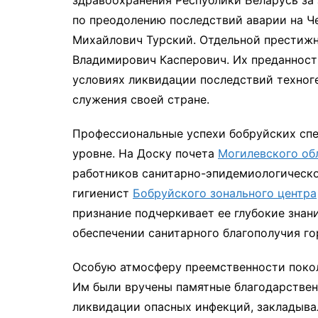
здравоохранения Республики Беларусь за 
по преодолению последствий аварии на Ч
Михайлович Турский. Отдельной престижн
Владимирович Касперович. Их преданност
условиях ликвидации последствий техног
служения своей стране.
Профессиональные успехи бобруйских спе
уровне. На Доску почета
Могилевского об
работников санитарно-эпидемиологическо
гигиенист
Бобруйского зонального центра
признание подчеркивает ее глубокие знан
обеспечении санитарного благополучия го
Особую атмосферу преемственности покол
Им были вручены памятные благодарствен
ликвидации опасных инфекций, закладыва