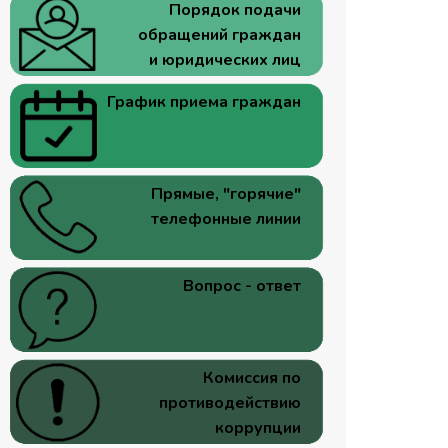
Порядок подачи
обращений граждан
и юридических лиц
График приема граждан
Прямые, "горячие"
телефонные линии
Вопрос - ответ
Комиссия по
противодействию
коррупции