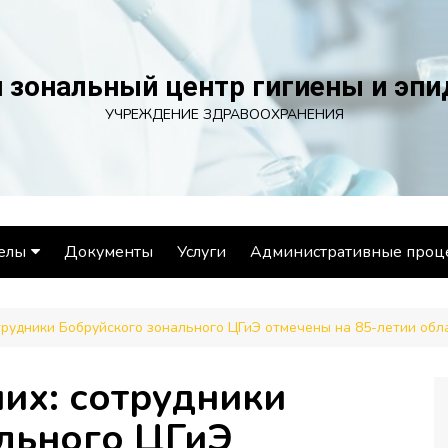
 зональный центр гигиены и эп
УЧРЕЖДЕНИЕ ЗДРАВООХРАНЕНИЯ
елы
Документы
Услуги
Административные проц
ел эпидемиологии
трудники Бобруйского зонального ЦГиЭ отмечены на 85-летии об
ел гигиены
ораторный отдел
их: сотрудники
ел общественного
льного ЦГиЭ
ровья и социально-
иенического