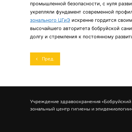
промышленной безопасности, с нуля разв
укрепляли фундамент современной профи
зонального ЦГиЭ
искренне гордится своим
высочайшего авторитета бобруйской сан
долгу и стремления к постоянному разви
Навигация
Пред.
по
записям
Учреждение здравоохранения «Бобруйский
зональный центр гигиены и эпидемиологии