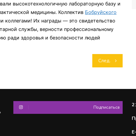
ивали высокотехнологичную лабораторную базу и
лактической медицины. Коллектив
Бобруйского
и коллегами! Их награды — это свидетельство
итарной службы, верности профессиональному
тию ради здоровья и безопасности людей
След.
2
Подписаться
»
П
Е