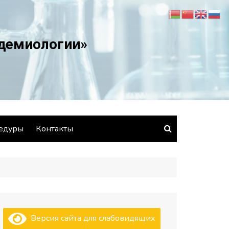
идемиологии»
едуры
Контакты
Версия сайта для слабовидящих