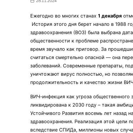
28.11.2024
мон
Ежегодно во многих станах
1 декабря
отме
История этого дня берет начало в 1988 г
здравоохранения (ВОЗ) была выбрана дат
общественности к проблеме распространен
время звучало как приговор. За прошедш
считаться смертельно опасной — она пер
заболеваний. Современные препараты, по
уничтожают вирус полностью, но позволя
продолжительность и качество жизни ВИЧ
ВИЧ-инфекция как угроза общественного 
ликвидирована к 2030 году – такая амбиц
Устойчивого Развития восемь лет назад н
здравоохранения. Реализация этой цели 
вследствие СПИДа, миллионы новых случ