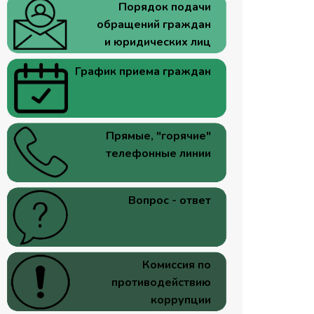
Порядок подачи
обращений граждан
и юридических лиц
График приема граждан
Прямые, "горячие"
телефонные линии
Вопрос - ответ
Комиссия по
противодействию
коррупции