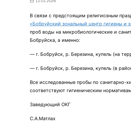
12.01.2026
мон
В связи с предстоящим религиозным пра
«Бобруйский зональный центр гигиены и 
проб воды на микробиологические и санит
Бобруйска, а именно:
— г. Бобруйск, р. Березина, купель (на т
— г. Бобруйск, р. Березина, купель (в рай
Все исследованные пробы по санитарно-
соответствуют гигиеническим нормативам
Заведующий ОКГ
С.А.Матлах