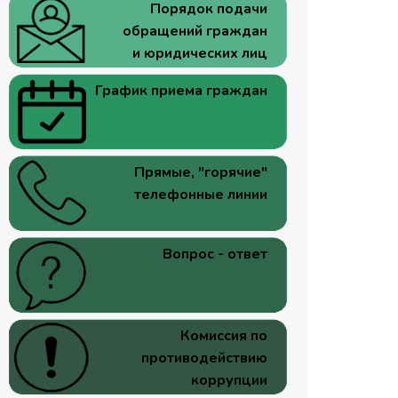
Порядок подачи
обращений граждан
и юридических лиц
График приема граждан
Прямые, "горячие"
телефонные линии
Вопрос - ответ
Комиссия по
противодействию
коррупции